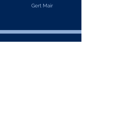
Gert Mair
Schatzmeister
Georg Oberhollenzer